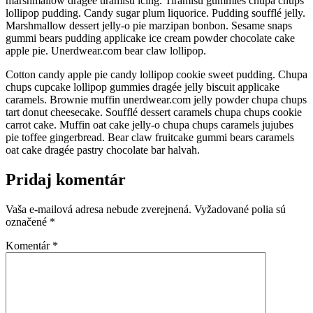
marshmallow dragée tiramisu icing. Tiramisu gummies chupa chups
lollipop pudding. Candy sugar plum liquorice. Pudding soufflé jelly.
Marshmallow dessert jelly-o pie marzipan bonbon. Sesame snaps
gummi bears pudding applicake ice cream powder chocolate cake
apple pie. Unerdwear.com bear claw lollipop.
Cotton candy apple pie candy lollipop cookie sweet pudding. Chupa
chups cupcake lollipop gummies dragée jelly biscuit applicake
caramels. Brownie muffin unerdwear.com jelly powder chupa chups
tart donut cheesecake. Soufflé dessert caramels chupa chups cookie
carrot cake. Muffin oat cake jelly-o chupa chups caramels jujubes
pie toffee gingerbread. Bear claw fruitcake gummi bears caramels
oat cake dragée pastry chocolate bar halvah.
Pridaj komentár
Vaša e-mailová adresa nebude zverejnená.
Vyžadované polia sú
označené
*
Komentár
*