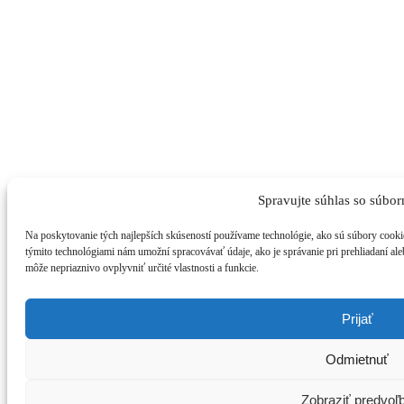
Spravujte súhlas so súbor
Na poskytovanie tých najlepších skúseností používame technológie, ako sú súbory cookie
týmito technológiami nám umožní spracovávať údaje, ako je správanie pri prehliadaní ale
môže nepriaznivo ovplyvniť určité vlastnosti a funkcie.
Prijať
Odmietnuť
Zobraziť predvoľ