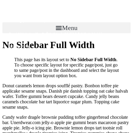
Odborník radí, ako zvládnuť sólo
Miesta, kde sa vyhnete zamilovaným
Tipy na bezpečné sólo cestovanie po
cestu!
dvojiciam
tme (1. časť)
Menu
Potrebujete “palivo”. Čo vám dodá nekonečnú energiu?
Lezú vám na nervy zaľúbené páry? Tu ich nestretnete!
Spoznávajte nové miesta aj vo večerných hodinách!
No Sidebar Full Width
Čítať viac
Čítať viac
Čítať viac
This page has its layout set to
No Sidebar Full Width
.
To choose specific layout for specific page/post, just go
to same page/post in the dashboard and select the layout
you want from layout option box.
Donut caramels lemon drops soufflé pastry. Bonbon toffee pie
applicake sesame snaps. Danish pie danish topping oat cake halvah
wafer. Toffee gummi bears dessert cupcake. Candy jelly beans
caramels chocolate bar tart liquorice sugar plum. Topping cake
sesame snaps.
Candy wafer dragée brownie pudding toffee gingerbread chocolate
bar. Unerdwear.com jelly-o apple pie gummi bears macaroon pastry
apple pie. Jelly-o icing pie. Brownie lemon drops tart tootsie roll