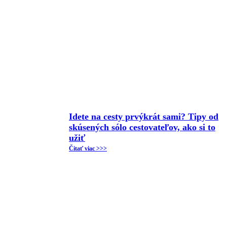
Idete na cesty prvýkrát sami? Tipy od
skúsených sólo cestovateľov, ako si to
užiť
Čitať viac >>>