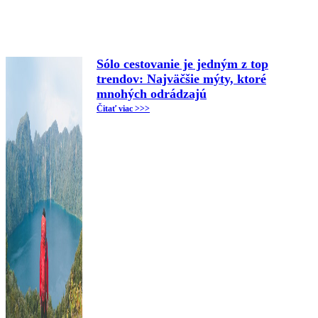
Sólo cestovanie je jedným z top
trendov: Najväčšie mýty, ktoré
mnohých odrádzajú
Čitať viac >>>