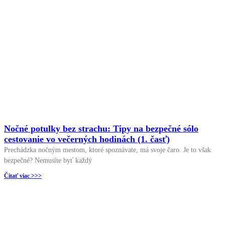
Nočné potulky bez strachu: Tipy na bezpečné sólo
cestovanie vo večerných hodinách (1. časť)
Prechádzka nočným mestom, ktoré spoznávate, má svoje čaro. Je to však
bezpečné? Nemusíte byť každý
Čitať viac >>>