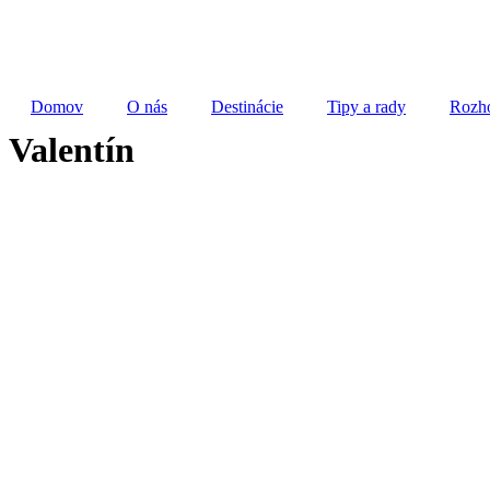
Domov
O nás
Destinácie
Tipy a rady
Rozh
Valentín